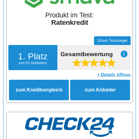
Produkt im Test:
Ratenkredit
Unser Testsieger
Gesamtbewertung
ℹ
1. Platz
von 62 Anbietern
+ Details öffnen
zum Kreditvergleich
zum Anbieter