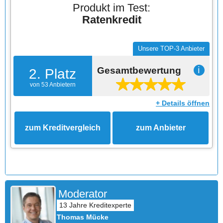
Produkt im Test:
Ratenkredit
Unsere TOP-3 Anbieter
Gesamtbewertung
ℹ
2. Platz
von 53 Anbietern
+ Details öffnen
zum Kreditvergleich
zum Anbieter
Moderator
Thomas Mücke