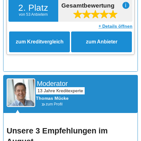
Gesamtbewertung
ℹ
2. Platz
von 53 Anbietern
+ Details öffnen
zum Kreditvergleich
zum Anbieter
Moderator
Thomas Mücke
zum Profil
Unsere 3 Empfehlungen im