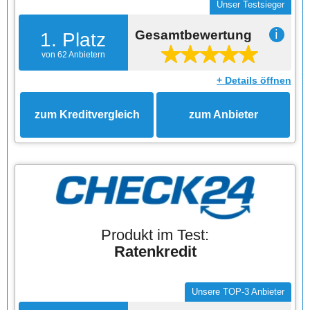
Unser Testsieger
Gesamtbewertung
ℹ
1. Platz
von 62 Anbietern
+ Details öffnen
zum Kreditvergleich
zum Anbieter
Produkt im Test:
Ratenkredit
Unsere TOP-3 Anbieter