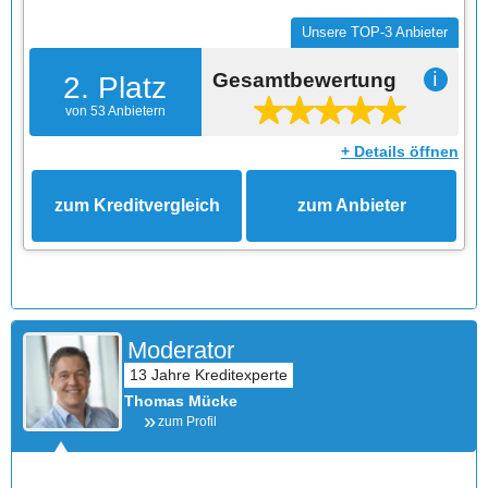
Unsere TOP-3 Anbieter
Gesamtbewertung
ℹ
2. Platz
von 53 Anbietern
+ Details öffnen
zum Kreditvergleich
zum Anbieter
Moderator
Thomas Mücke
zum Profil