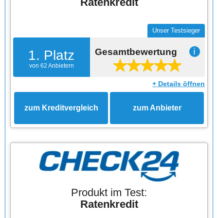
Ratenkredit
Unser Testsieger
Gesamtbewertung
ℹ
1. Platz
von 62 Anbietern
+ Details öffnen
zum Kreditvergleich
zum Anbieter
Produkt im Test:
Ratenkredit