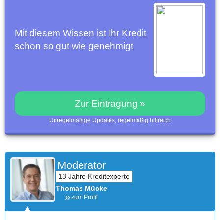
Mit diesem Wissen ist Ihr Kredit
schon so gut wie genehmigt
Zur Eintragung »
Unregelmäßige Updates, regelmäßig hilfreich
Moderator
Thomas Mücke
zum Profil