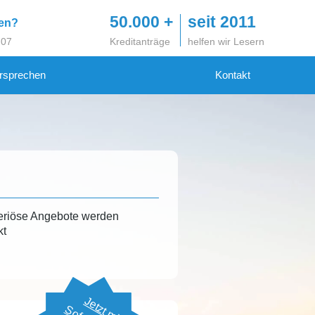
50.000 +
seit 2011
gen?
 07
Kreditanträge
helfen wir Lesern
rsprechen
Kontakt
eriöse Angebote werden
kt
Jetzt mit