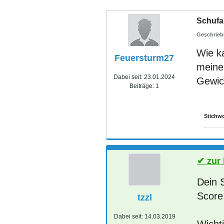
Schufa
Wie k
Feuersturm27
meine 
Dabei seit:
23.01.2024
Gewich
Beiträge:
1
Stichwo
zur
Dein S
Score
tzzl
Dabei seit:
14.03.2019