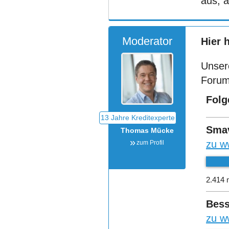
aus, a
Moderator
Hier 
Unser
Forum
Folg
Sma
Thomas Mücke
zu w
zum Profil
2.414 
Bess
zu w