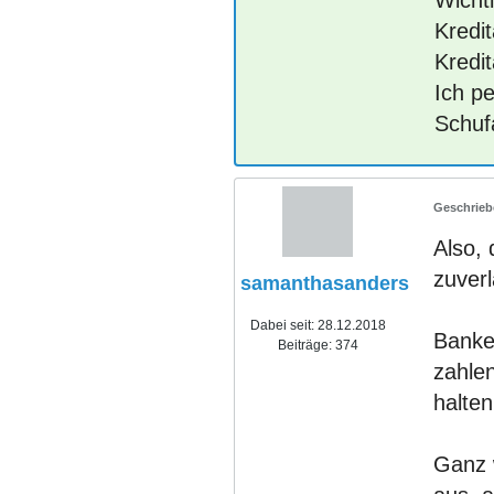
Wicht
Kredi
Kredi
Ich p
Schuf
Also, 
zuverl
samanthasanders
Dabei seit:
28.12.2018
Banke
Beiträge:
374
zahlen
halten
Ganz w