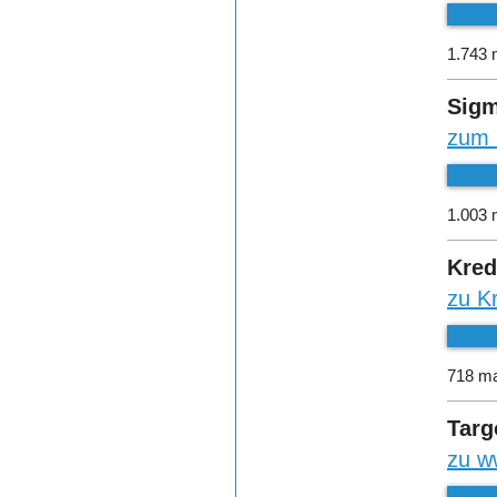
1.743 
Sigm
zum 
1.003 
Kred
zu K
718 ma
Targ
zu w