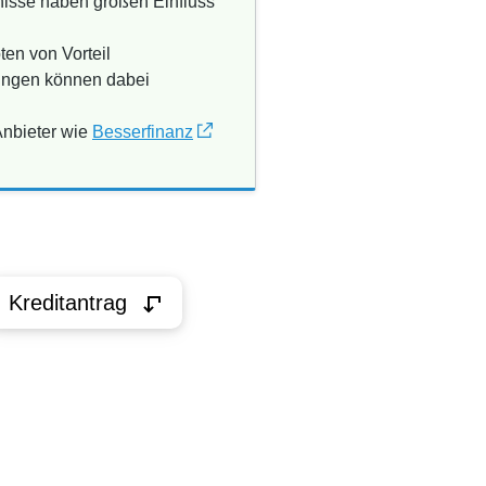
nisse haben großen Einfluss
en von Vorteil
sungen können dabei
Anbieter wie
Besserfinanz
Kreditantrag