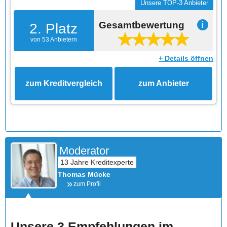
Unsere TOP-3 Anbieter
Gesamtbewertung
ℹ
2. Platz
von 53 Anbietern
+ Details öffnen
zum Kreditvergleich
zum Anbieter
Moderator
Thomas Mücke
zum Profil
Unsere 3 Empfehlungen im