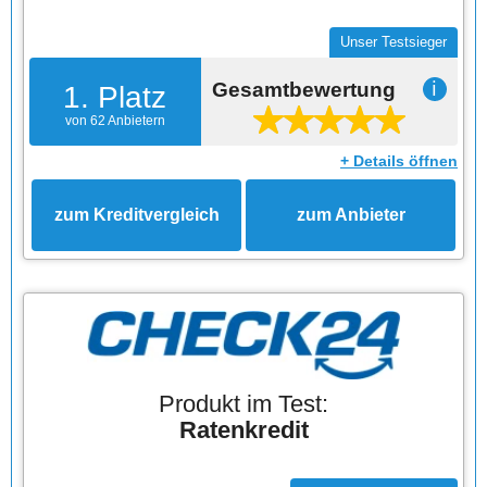
Unser Testsieger
Gesamtbewertung
ℹ
1. Platz
von 62 Anbietern
+ Details öffnen
zum Kreditvergleich
zum Anbieter
Produkt im Test:
Ratenkredit