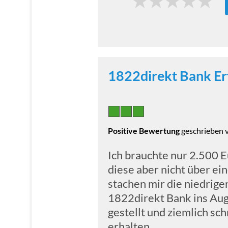
1
2
3
4
5
1822direkt Bank Er
Positive Bewertung
geschrieben 
Ich brauchte nur 2.500 E
diese aber nicht über ei
stachen mir die niedrige
1822direkt Bank ins Auge
gestellt und ziemlich sc
erhalten.