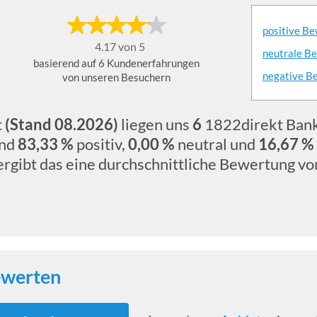
positive B
4.17 von 5
neutrale B
basierend auf 6 Kundenerfahrungen
negative B
von unseren Besuchern
t
(Stand 08.2026)
liegen uns
6
1822direkt Bank
ind
83,33 %
positiv,
0,00 %
neutral und
16,67 %
 ergibt das eine durchschnittliche Bewertung v
ewerten