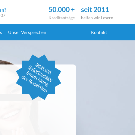
50.000 +
seit 2011
en?
 07
Kreditanträge
helfen wir Lesern
s
Unser Versprechen
Kontakt
Jetzt mit
Sofortzusage
Empfehlung
der Redaktion