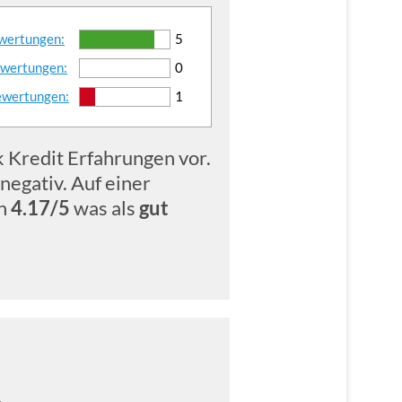
ewertungen:
5
ewertungen:
0
ewertungen:
1
 Kredit Erfahrungen vor.
negativ. Auf einer
on
4.17/5
was als
gut